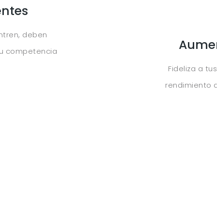
entes
ntren, deben
Aumen
 tu competencia
Fideliza a tu
rendimiento 