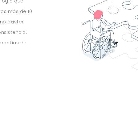
logía que
tos más de 10
 no existen
onsistencia,
arantías de