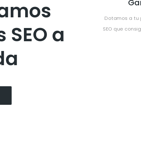
Gan
lamos
Dotamos a tu 
s SEO a
SEO que consig
da